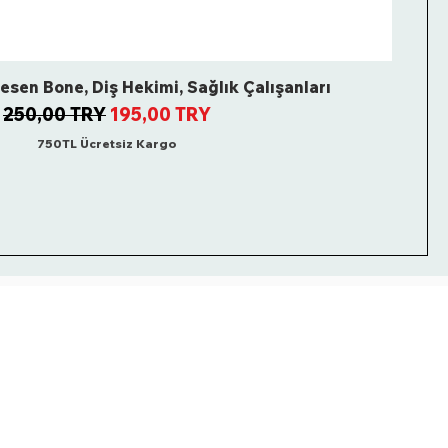
sen Bone, Diş Hekimi, Sağlık Çalışanları
Regular Price
Sale Price
250,00 TRY
195,00 TRY
750TL Ücretsiz Kargo