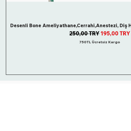
Desenli Bone Ameliyathane,Cerrahi,Anestezi, Diş H
Regular Price
Sale Price
250,00 TRY
195,00 TRY
750TL Ücretsiz Kargo