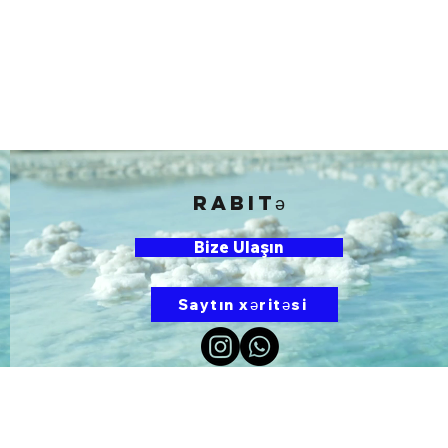
rabitə
Bize Ulaşın
Saytın xəritəsi