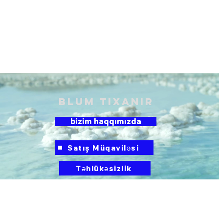
Blum tıxanır
bizim haqqımızda
Düymə
Satış Müqaviləsi
Təhlükəsizlik