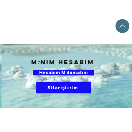
mənim Hesabım
Hesabım Məlumatım
Sifarişlərim