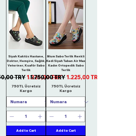
Siyah Kaktüs Hastane,
Blum Sabo Terlik Renkli
Doktor, Hemşire, Sağlık,
Kedi Siyah Taban Air Max
Veteriner, Kuaför Sabo
Kadın Ortopedik Sabo
Terlik
Terlik
ular Price
Sale Price
Regular Price
Sale Price
50,00 TRY
1.225,00 TRY
1.750,00 TRY
1.225,00 TRY
750TL Ücretsiz
750TL Ücretsiz
Kargo
Kargo
Add to Cart
Add to Cart