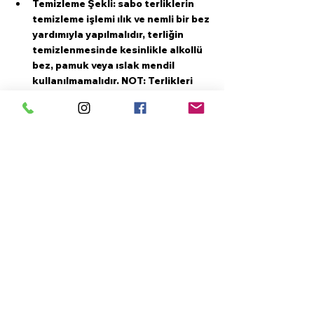
Temizleme Şekli: sabo terliklerin 
temizleme işlemi ılık ve nemli bir bez 
yardımıyla yapılmalıdır, terliğin 
temizlenmesinde kesinlikle alkollü 
bez, pamuk veya ıslak mendil 
kullanılmamalıdır. NOT: Terlikleri 
dönüşümlü olarak kullanmanız hem 
terliğinizin kullanım ömrünü uzatır.
Etiketler:
Sabo Terlik
Blum Sabo Terlik
Kadın Sabo Terlik
Kadın Ortopedik Terlik
Hemşire Terliği
Air Max Sabo
Kadın Air Max Sabo Terlik
Yorumlar