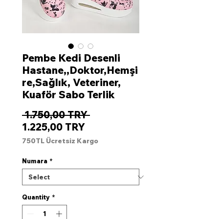
Pembe Kedi Desenli
Hastane,,Doktor,Hemşi
re,Sağlık, Veteriner,
Kuaför Sabo Terlik
Regular
 1.750,00 TRY 
Sale
Price
1.225,00 TRY
Price
750TL Ücretsiz Kargo
Numara
*
Quantity
*