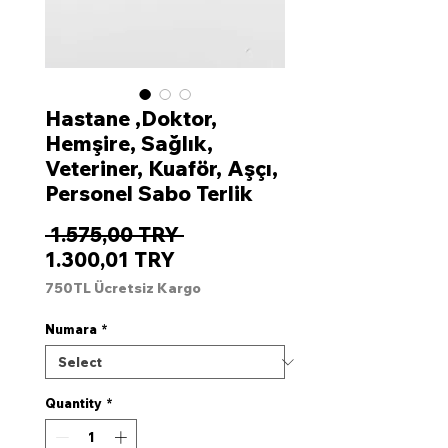
Hastane ,Doktor,
Hemşire, Sağlık,
Veteriner, Kuaför, Aşçı,
Personel Sabo Terlik
Regular
 1.575,00 TRY 
Sale
Price
1.300,01 TRY
Price
750TL Ücretsiz Kargo
Numara
*
Quantity
*