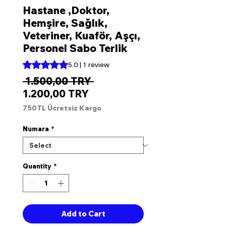
Hastane ,Doktor,
Hemşire, Sağlık,
Veteriner, Kuaför, Aşçı,
Personel Sabo Terlik
Rating is 5.0 out of five stars based on 1 review
5.0 | 1 review
Regular
 1.500,00 TRY 
Sale
Price
1.200,00 TRY
Price
750TL Ücretsiz Kargo
Numara
*
Quantity
*
Add to Cart