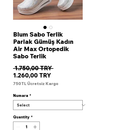
Blum Sabo Terlik
Parlak Gümüş Kadın
Air Max Ortopedik
Sabo Terlik
Regular
 1.750,00 TRY 
Sale
Price
1.260,00 TRY
Price
750TL Ücretsiz Kargo
Numara
*
Quantity
*