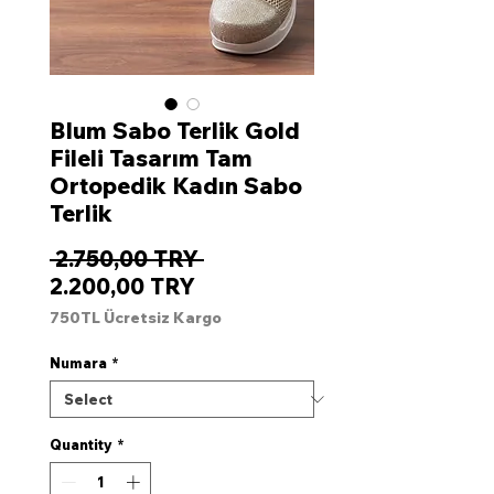
Blum Sabo Terlik Gold
Fileli Tasarım Tam
Ortopedik Kadın Sabo
Terlik
Regular
 2.750,00 TRY 
Sale
Price
2.200,00 TRY
Price
750TL Ücretsiz Kargo
Numara
*
Quantity
*