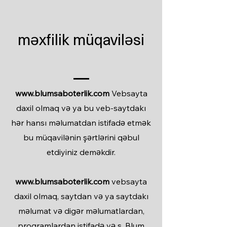
məxfilik müqaviləsi
www.blumsaboterlik.com
Vebsayta
daxil olmaq və ya bu veb-saytdakı
hər hansı məlumatdan istifadə etmək
bu müqavilənin şərtlərini qəbul
etdiyiniz deməkdir.
www.blumsaboterlik.com
vebsayta
daxil olmaq, saytdan və ya saytdakı
məlumat və digər məlumatlardan,
proqramlardan istifadə və s. Blum