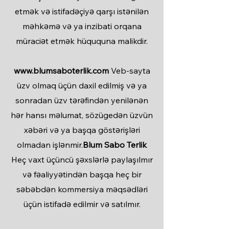
etmək və istifadəçiyə qarşı istənilən
məhkəmə və ya inzibati orqana
müraciət etmək hüququna malikdir.
www.blumsaboterlik.com
Veb-sayta
üzv olmaq üçün daxil edilmiş və ya
sonradan üzv tərəfindən yenilənən
hər hansı məlumat, sözügedən üzvün
xəbəri və ya başqa göstərişləri
olmadan işlənmir.
Blum Sabo Terlik
Heç vaxt üçüncü şəxslərlə paylaşılmır
və fəaliyyətindən başqa heç bir
səbəbdən kommersiya məqsədləri
üçün istifadə edilmir və satılmır.