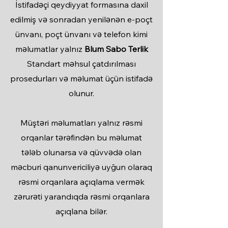
İstifadəçi qeydiyyat formasına daxil
edilmiş və sonradan yenilənən e-poçt
ünvanı, poçt ünvanı və telefon kimi
məlumatlar yalnız
Blum Sabo Terlik
Standart məhsul çatdırılması
prosedurları və məlumat üçün istifadə
olunur.
Müştəri məlumatları yalnız rəsmi
orqanlar tərəfindən bu məlumat
tələb olunarsa və qüvvədə olan
məcburi qanunvericiliyə uyğun olaraq
rəsmi orqanlara açıqlama vermək
zərurəti yarandıqda rəsmi orqanlara
açıqlana bilər.