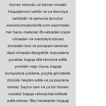
biznes metodu və biznes modeli.
hüquqlarının sahibi və ya lisenziya
sahibidir və qanunla qorunur.
www.blumsaboterlik.com
saytındakı
hər hansı material; Əvvəlcədən icazə
olmadan və mənbəyə istinad
etmədən kod və proqram təminatı
daxil olmaqla dəyişdirilə, kopyalana,
çoxalda, başqa dilə tərcümə edilə,
yenidən nəşr oluna, başqa
kompüterə yüklənə, poçtla göndərilə,
ötürülə, təqdim edilə və ya paylana
bilməz. Saytın tam və ya bir hissəsi
icazəsiz başqa vebsaytda istifadə
edilə bilməz. Əks hərəkətlər hüquqi