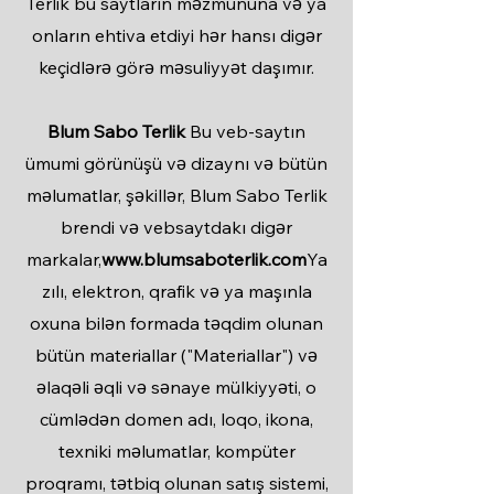
Terlik bu saytların məzmununa və ya
onların ehtiva etdiyi hər hansı digər
keçidlərə görə məsuliyyət daşımır.
Blum Sabo Terlik
Bu veb-saytın
ümumi görünüşü və dizaynı və bütün
məlumatlar, şəkillər, Blum Sabo Terlik
brendi və vebsaytdakı digər
markalar,
www.blumsaboterlik.com
Ya
zılı, elektron, qrafik və ya maşınla
oxuna bilən formada təqdim olunan
bütün materiallar ("Materiallar") və
əlaqəli əqli və sənaye mülkiyyəti, o
cümlədən domen adı, loqo, ikona,
texniki məlumatlar, kompüter
proqramı, tətbiq olunan satış sistemi,