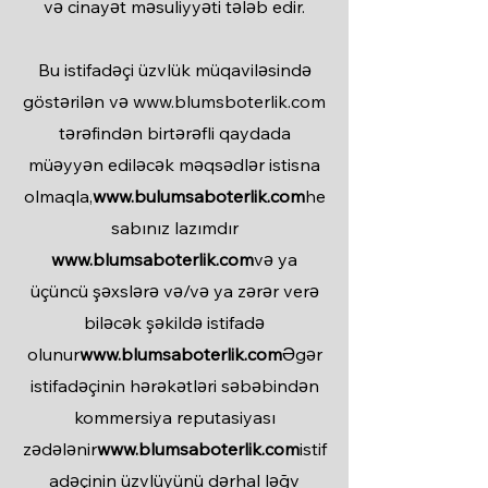
və cinayət məsuliyyəti tələb edir.
Bu istifadəçi üzvlük müqaviləsində
göstərilən və www.blumsboterlik.com
tərəfindən birtərəfli qaydada
müəyyən ediləcək məqsədlər istisna
olmaqla,
www.bulumsaboterlik.com
he
sabınız lazımdır
www.blumsaboterlik.com
və ya
üçüncü şəxslərə və/və ya zərər verə
biləcək şəkildə istifadə
olunur
www.blumsaboterlik.com
Əgər
istifadəçinin hərəkətləri səbəbindən
kommersiya reputasiyası
zədələnir
www.blumsaboterlik.com
istif
adəçinin üzvlüyünü dərhal ləğv