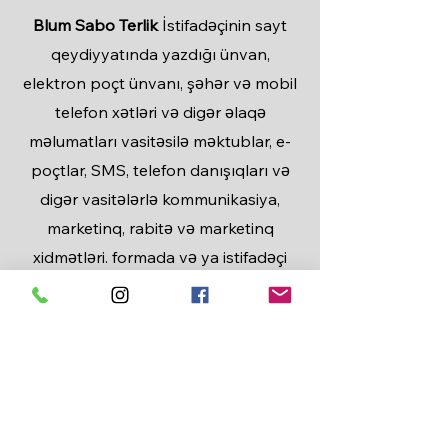
Blum Sabo Terlik
İstifadəçinin sayt
qeydiyyatında yazdığı ünvan,
elektron poçt ünvanı, şəhər və mobil
telefon xətləri və digər əlaqə
məlumatları vasitəsilə məktublar, e-
poçtlar, SMS, telefon danışıqları və
digər vasitələrlə kommunikasiya,
marketinq, rabitə və marketinq
xidmətləri. formada və ya istifadəçi
tərəfindən sonradan yenilənir.reklam,
tanıtım, bildiriş və digər məqsədlər
üçün istifadəçi ilə əlaqə saxlamaq
hüququna malikdir. İstifadəçi bu
müqaviləni qəbul edir və əksinə yazılı
bildiriş olmadıqda,
Blum Sabo Terlik