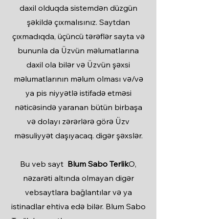
daxil olduqda sistemdən düzgün
şəkildə çıxmalısınız. Saytdan
çıxmadıqda, üçüncü tərəflər sayta və
bununla da Üzvün məlumatlarına
daxil ola bilər və Üzvün şəxsi
məlumatlarının məlum olması və/və
ya pis niyyətlə istifadə etməsi
nəticəsində yaranan bütün birbaşa
və dolayı zərərlərə görə Üzv
məsuliyyət daşıyacaq. digər şəxslər.
Bu veb sayt
Blum Sabo Terlik
O,
nəzarəti altında olmayan digər
vebsaytlara bağlantılar və ya
istinadlar ehtiva edə bilər. Blum Sabo