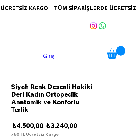
Giriş
Siyah Renk Desenli Hakiki
Deri Kadın Ortopedik
Anatomik ve Konforlu
Terlik
Normal
İndirimli
 ₺4.500,00 
₺3.240,00
Fiyat
Fiyat
750TL Ücretsiz Kargo