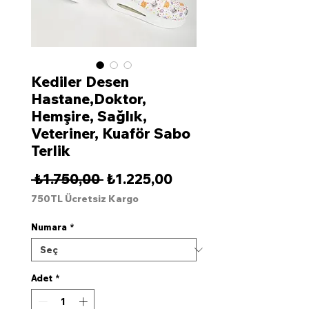
Kediler Desen
Hastane,Doktor,
Hemşire, Sağlık,
Veteriner, Kuaför Sabo
Terlik
Normal
İndirimli
 ₺1.750,00 
₺1.225,00
Fiyat
Fiyat
750TL Ücretsiz Kargo
Numara
*
Adet
*