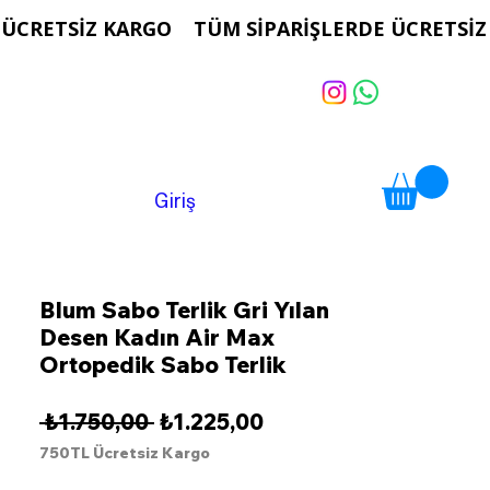
Giriş
Blum Sabo Terlik Gri Yılan
Desen Kadın Air Max
Ortopedik Sabo Terlik
Normal
İndirimli
 ₺1.750,00 
₺1.225,00
Fiyat
Fiyat
750TL Ücretsiz Kargo