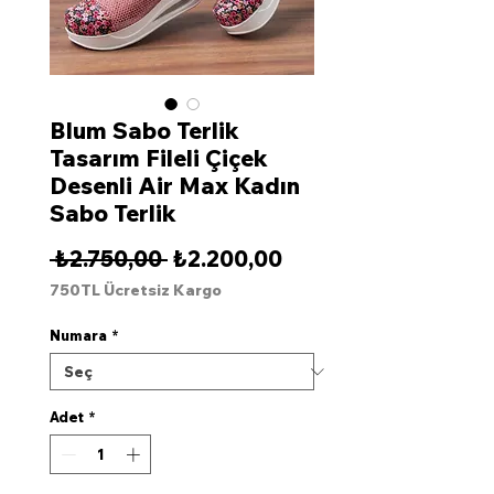
Blum Sabo Terlik
Tasarım Fileli Çiçek
Desenli Air Max Kadın
Sabo Terlik
Normal
İndirimli
 ₺2.750,00 
₺2.200,00
Fiyat
Fiyat
750TL Ücretsiz Kargo
Numara
*
Adet
*