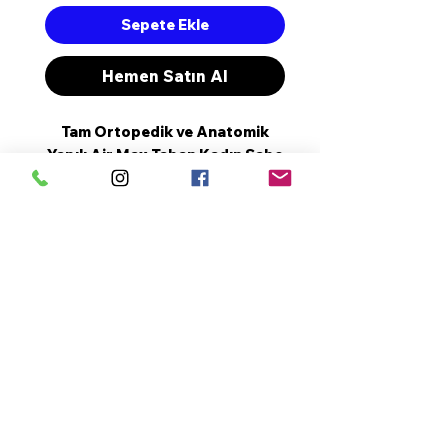
Sepete Ekle
Hemen Satın Al
Tam Ortopedik ve Anatomik
Yapılı Air Max Taban Kadın Sabo
Terlik.
Topuk Boyu 5 cm dir.
Kaliteli Suni Deriden İmal
Edilmiştir.
Tam Kalıptır.
Henüz Değerlendirme Yok
Özel Tasarımdır.
Fikirlerinizi paylaşın. İlk
değerlendirmeyi siz yazın.
Değerlendirme Yap