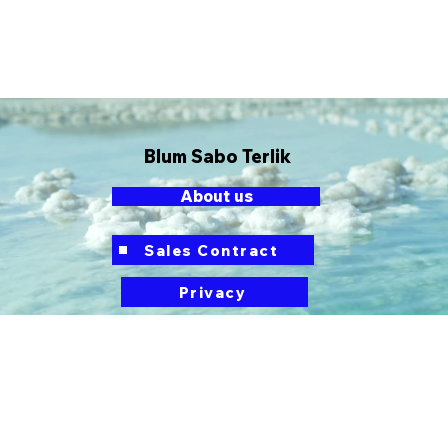
Blum Sabo Terlik
About us
button
Sales Contract
Privacy