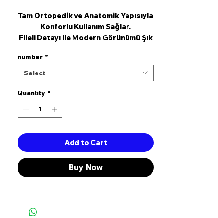
Tam Ortopedik ve Anatomik Yapısıyla
Konforlu Kullanım Sağlar.
Fileli Detayı ile Modern Görünümü Şık
Tasarımı Birlikte Sunan Ürünümüz Tam
number
*
Kalıptır. 3 cm Topuk Boyuna Sahiptir.
Select
Quantity
*
Add to Cart
Buy Now