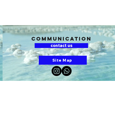
communication
contact us
Site Map